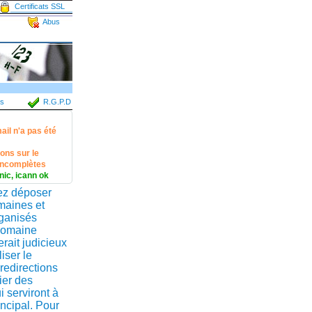
Certificats SSL
Abus
s
R.G.P.D
ail n'a pas été
ons sur le
 incomplètes
fnic, icann ok
ez déposer
maines et
rganisés
domaine
serait judicieux
iser le
redirections
ier des
i serviront à
incipal. Pour