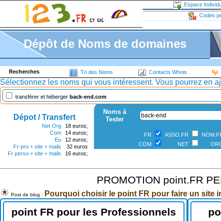
Espace Individu
Codes pe
Dépôt de Noms de domaines
Recherches
U
Tri des Noms
Contacts Whois
Sélectionnez les noms qui vous intéressent. Vous pourrez en ajo
transférer et héberger
back-end.com
Noms à
Dépot / Transfert
Tester
Net Org
18 euros;
Com
14 euros;
FR
ASSO.FR
NOM.
Eu
12 euros;
COM
NET
OR
Fr-pro + site + mails
32 euros
Fr perso + site + mails
16 euros;
PROMOTION point.FR 
Pourquoi choisir le point FR pour faire un site i
Post de blog :
point FR pour les Professionnels
po