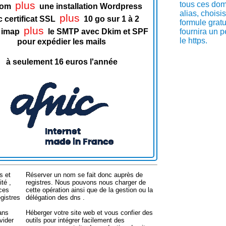
plus
tous ces do
Nom
une installation Wordpress
alias, choisi
plus
 certificat SSL
10 go sur 1 à 2
formule gratu
plus
fournira un p
 imap
le SMTP avec Dkim et SPF
le https.
pour expédier les mails
à seulement 16 euros l'année
s et
Réserver un nom se fait donc auprès de
ité ,
registres. Nous pouvons nous charger de
 ces
cette opération ainsi que de la gestion ou la
gistres
délégation des dns .
dans
Héberger votre site web et vous confier des
vider
outils pour intégrer facilement des