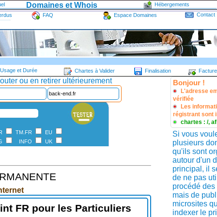
Domaines et Whois
el
Hébergements
Contact
rdus
FAQ
Espace Domaines
sage et Durée
Chartes à Valider
Finalisation
Facture
uter ou en retirer ultérieurement
Bonjour !
L'adresse em
back-end.fr
vérifiée
Les informati
régistrant sont
chartes : /, a
FR
TM.FR
EU
Si vous voul
G
INFO
UK
plusieurs do
qu'ils sont o
autour d'un 
principal, il 
PERMANENTE
de ne pas util
procédé des 
nternet
mais de publ
microsites qu
int FR pour les Particuliers
indexer le pr