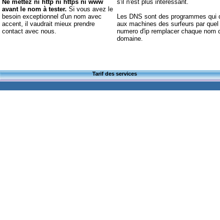
Ne mettez ni http ni https ni www
s'il n'est plus intéressant.
avant le nom à tester.
Si vous avez le
besoin exceptionnel d'un nom avec
Les DNS sont des programmes qui 
accent, il vaudrait mieux prendre
aux machines des surfeurs par quel
contact avec nous.
numero d'ip remplacer chaque nom 
domaine.
Tarif des services