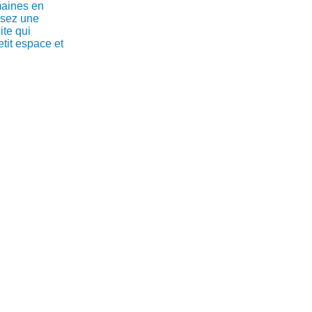
maines en
ssez une
ite qui
etit espace et