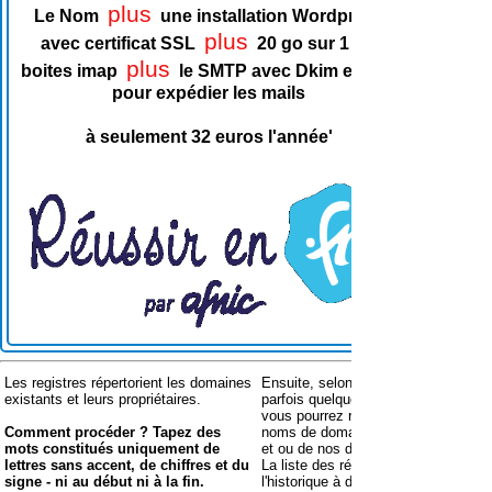
plus
Le Nom
une installation Wordpress
Le 
plus
avec certificat SSL
20 go sur 1 à 5
avec
plus
boites imap
le SMTP avec Dkim et SPF
boites
pour expédier les mails
à seulement 32 euros l'année'
Les registres répertorient les domaines
Ensuite, selon les résultats des test
existants et leurs propriétaires.
parfois quelques conditions d'elligibil
vous pourrez réserver ou transférer
Comment procéder ? Tapez des
noms de domaines auprès de nos re
mots constitués uniquement de
et ou de nos dns.
lettres sans accent, de chiffres et du
La liste des résultats reste visible 
signe - ni au début ni à la fin.
l'historique à droite. Vous pouvez le 