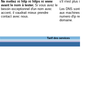
Ne mettez ni http ni https ni www
s'il n'est plus intéressant.
avant le nom à tester.
Si vous avez le
besoin exceptionnel d'un nom avec
Les DNS sont des programmes qui 
accent, il vaudrait mieux prendre
aux machines des surfeurs par quel
contact avec nous.
numero d'ip remplacer chaque nom 
domaine.
Tarif des services