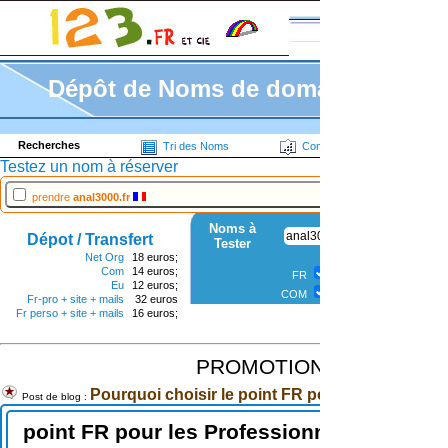
Espace Individu
Codes pe
Dépôt de Noms de domaines
Recherches
U
Tri des Noms
Contacts Whois
Testez un nom à réserver
prendre
anal3000.fr
prendre
anal300
Noms à
Dépot / Transfert
Tester
Net Org
18 euros;
Com
14 euros;
FR
ASSO.FR
NOM.
Eu
12 euros;
COM
NET
OR
Fr-pro + site + mails
32 euros
Fr perso + site + mails
16 euros;
PROMOTION point.FR 
Pourquoi choisir le point FR pour faire un site i
Post de blog :
point FR pour les Professionnels
po